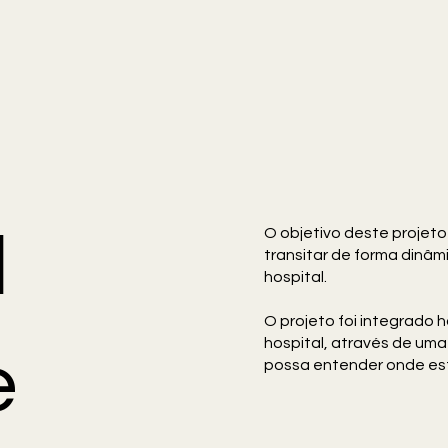
l
O objetivo deste projeto f
transitar de forma dinâmi
hospital.
O projeto foi integrado
hospital, através de uma
e
possa entender onde est