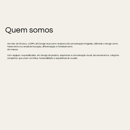
Quem somos
Há mais de 25 anos, a DMP Lab Design atua como empresa de comunicação integrada, utilizando o design como
ferramenta essencial de inovação, diferenciação e fortalecimento
de marcas.
Com equipes especializadas em design de produto, arquitetura e comunicação visual, desenvolvemos soluções
completas que unem estética, funcionalidade e experiência do usuário.